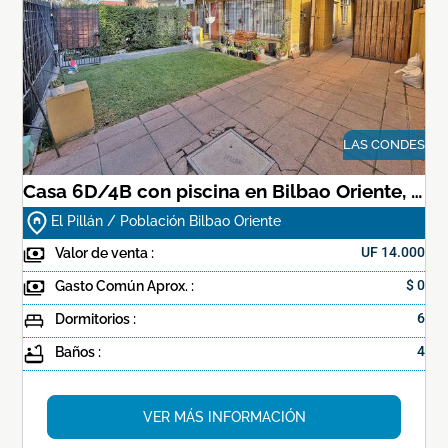
LAS CONDES
Casa 6D/4B con piscina en Bilbao Oriente, Las Condes
El Pillán / Población Bilbao Oriente
Valor de venta :
UF
14.000
Gasto Común Aprox. :
$ 0
Dormitorios :
6
Baños :
4
VER MÁS INFORMACIÓN