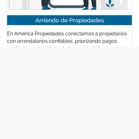
Arriendo de Propiedades
En América Propiedades conectamos a propietarios
con arrendatarios confiables, priorizando pagos
puntuales y el cuidado de las propiedades.
Ofrecemos un servicio profesional y personalizado,
gestionando arriendos de principio a fin para asegurar
tranquilidad y maximizar el valor de su inversión.
¿Quieres Arrendar Tu Propiedad?
CONOCE EL SERVICIO