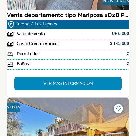
PROVIDENCIA
Venta departamento tipo Mariposa 2D2B Providencia
Europa / Los Leones
Valor de venta :
UF
6.000
Gasto Común Aprox. :
$ 145.000
Dormitorios :
2
Baños :
2
VER MÁS INFORMACIÓN
VENTA