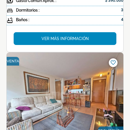
Gasto Común Aprox. :
$ 390.000
Dormitorios :
3
Baños :
4
VER MÁS INFORMACIÓN
VENTA